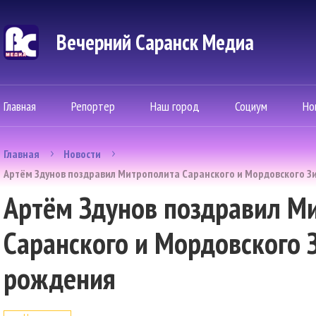
Вечерний Саранск Mедиа
Главная
Репортер
Наш город
Социум
Но
Главная
Новости
Артём Здунов поздравил Митрополита Саранского и Мордовского З
Артём Здунов поздравил М
Саранского и Мордовского 
рождения