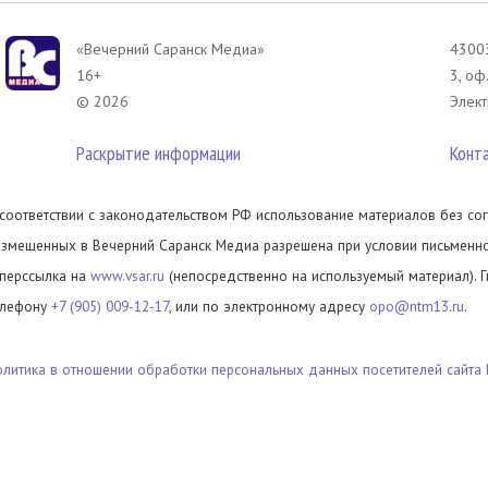
«Вечерний Саранск Mедиа»
43003
16+
3, оф
© 2026
Элект
Раскрытие информации
Конт
 соответствии с законодательством РФ использование материалов без сог
азмещенных в Вечерний Саранск Медиа разрешена при условии письменног
иперссылка на
www.vsar.ru
(непосредственно на используемый материал). 
елефону
+7 (905) 009-12-17
, или по электронному адресу
opo@ntm13.ru
.
олитика в отношении обработки персональных данных посетителей сайта