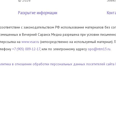
© 2026
Элект
Раскрытие информации
Конт
 соответствии с законодательством РФ использование материалов без сог
азмещенных в Вечерний Саранск Медиа разрешена при условии письменног
иперссылка на
www.vsar.ru
(непосредственно на используемый материал). 
елефону
+7 (905) 009-12-17
, или по электронному адресу
opo@ntm13.ru
.
олитика в отношении обработки персональных данных посетителей сайта