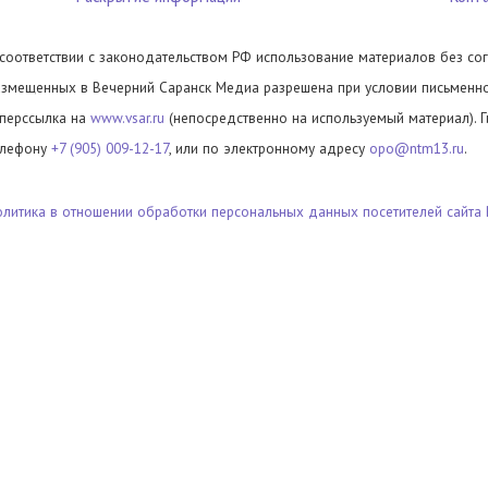
 соответствии с законодательством РФ использование материалов без сог
азмещенных в Вечерний Саранск Медиа разрешена при условии письменног
иперссылка на
www.vsar.ru
(непосредственно на используемый материал). 
елефону
+7 (905) 009-12-17
, или по электронному адресу
opo@ntm13.ru
.
олитика в отношении обработки персональных данных посетителей сайта