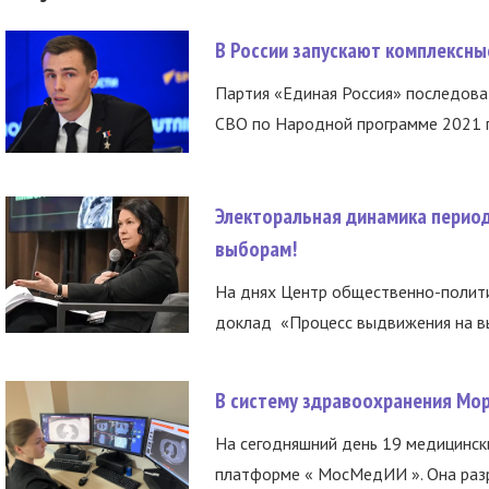
В России запускают комплексн
Партия «Единая Россия» последов
СВО по Народной программе 2021 го
Электоральная динамика период
выборам!
На днях Центр общественно-полити
доклад «Процесс выдвижения на вы
В систему здравоохранения Мо
На сегодняшний день 19 медицинск
платформе « МосМедИИ ». Она разр