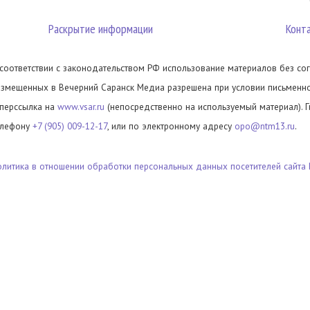
Раскрытие информации
Конт
 соответствии с законодательством РФ использование материалов без сог
азмещенных в Вечерний Саранск Медиа разрешена при условии письменног
иперссылка на
www.vsar.ru
(непосредственно на используемый материал). 
елефону
+7 (905) 009-12-17
, или по электронному адресу
opo@ntm13.ru
.
олитика в отношении обработки персональных данных посетителей сайта