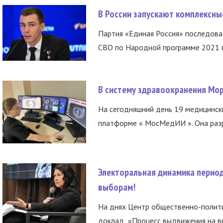
В России запускают комплексн
Партия «Единая Россия» последов
СВО по Народной программе 2021 го
В систему здравоохранения Мо
На сегодняшний день 19 медицинск
платформе « МосМедИИ ». Она разр
Электоральная динамика период
выборам!
На днях Центр общественно-полити
доклад «Процесс выдвижения на вы