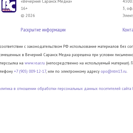
«Вечерний Саранск Mедиа»
43003
16+
3, оф
© 2026
Элект
Раскрытие информации
Конт
 соответствии с законодательством РФ использование материалов без сог
азмещенных в Вечерний Саранск Медиа разрешена при условии письменног
иперссылка на
www.vsar.ru
(непосредственно на используемый материал). 
елефону
+7 (905) 009-12-17
, или по электронному адресу
opo@ntm13.ru
.
олитика в отношении обработки персональных данных посетителей сайта