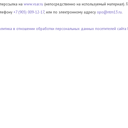
иперссылка на
www.vsar.ru
(непосредственно на используемый материал). 
елефону
+7 (905) 009-12-17
, или по электронному адресу
opo@ntm13.ru
.
олитика в отношении обработки персональных данных посетителей сайта