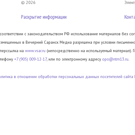
© 2026
Элект
Раскрытие информации
Конт
 соответствии с законодательством РФ использование материалов без сог
азмещенных в Вечерний Саранск Медиа разрешена при условии письменног
иперссылка на
www.vsar.ru
(непосредственно на используемый материал). 
елефону
+7 (905) 009-12-17
, или по электронному адресу
opo@ntm13.ru
.
олитика в отношении обработки персональных данных посетителей сайта