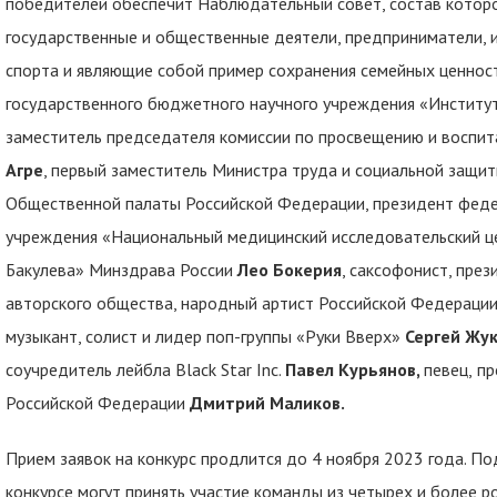
победителей обеспечит Наблюдательный совет, состав которог
государственные и общественные деятели, предприниматели, из
спорта и являющие собой пример сохранения семейных ценнос
государственного бюджетного научного учреждения «Институт 
заместитель председателя комиссии по просвещению и воспи
Агре
, первый заместитель Министра труда и социальной защ
Общественной палаты Российской Федерации, президент феде
учреждения «Национальный медицинский исследовательский це
Бакулева» Минздрава России
Лео Бокерия
, саксофонист, пре
авторского общества, народный артист Российской Федераци
музыкант, солист и лидер поп-группы «Руки Вверх»
Сергей Жу
соучредитель лейбла Black Star Inc.
Павел Курьянов,
певец,
пр
Российской Федерации
Дмитрий Маликов.
Прием заявок на конкурс продлится до 4 ноября 2023 года. По
конкурсе могут принять участие команды из четырех и более р