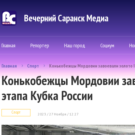
Вечерний Саранск Mедиа
Главная
Репортер
Наш город
Социум
Но
Главная
Спорт
Конькобежцы Мордовии завоевали золото II
Конькобежцы Мордовии заво
этапа Кубка России
Спорт
2023 / 27 Ноября / 12:27