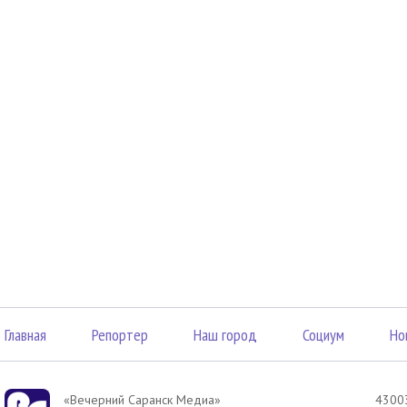
Главная
Репортер
Наш город
Социум
Но
«Вечерний Саранск Mедиа»
43003