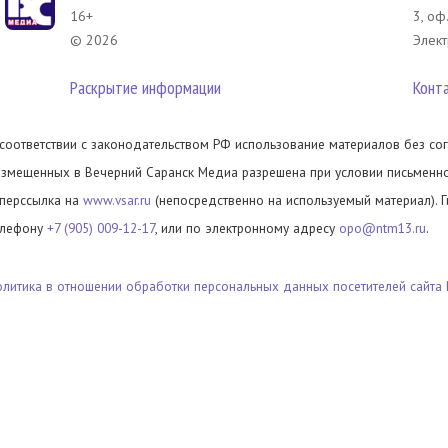
16+
3, оф
© 2026
Элект
Раскрытие информации
Конт
 соответствии с законодательством РФ использование материалов без сог
азмещенных в Вечерний Саранск Медиа разрешена при условии письменног
иперссылка на
www.vsar.ru
(непосредственно на используемый материал). 
елефону
+7 (905) 009-12-17
, или по электронному адресу
opo@ntm13.ru
.
олитика в отношении обработки персональных данных посетителей сайта