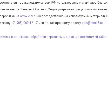
 соответствии с законодательством РФ использование материалов без сог
азмещенных в Вечерний Саранск Медиа разрешена при условии письменног
иперссылка на
www.vsar.ru
(непосредственно на используемый материал). 
елефону
+7 (905) 009-12-17
, или по электронному адресу
opo@ntm13.ru
.
олитика в отношении обработки персональных данных посетителей сайта