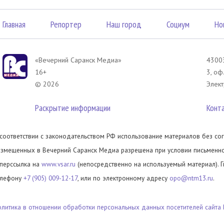
Главная
Репортер
Наш город
Социум
Но
«Вечерний Саранск Mедиа»
43003
16+
3, оф
© 2026
Элект
Раскрытие информации
Конт
 соответствии с законодательством РФ использование материалов без сог
азмещенных в Вечерний Саранск Медиа разрешена при условии письменног
иперссылка на
www.vsar.ru
(непосредственно на используемый материал). 
елефону
+7 (905) 009-12-17
, или по электронному адресу
opo@ntm13.ru
.
олитика в отношении обработки персональных данных посетителей сайта