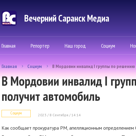
Вечерний Саранск Mедиа
Главная
Репортер
Наш город
Социум
Но
Главная
Социум
В Мордовии инвалид I группы по решению
В Мордовии инвалид I груп
получит автомобиль
Социум
2023 / 8 Сентября / 14:14
Как сообщает прокуратура РМ, апелляционным определением 