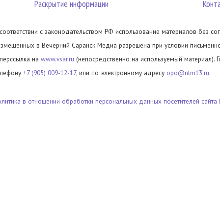
Раскрытие информации
Конт
 соответствии с законодательством РФ использование материалов без сог
азмещенных в Вечерний Саранск Медиа разрешена при условии письменног
иперссылка на
www.vsar.ru
(непосредственно на используемый материал). 
елефону
+7 (905) 009-12-17
, или по электронному адресу
opo@ntm13.ru
.
олитика в отношении обработки персональных данных посетителей сайта