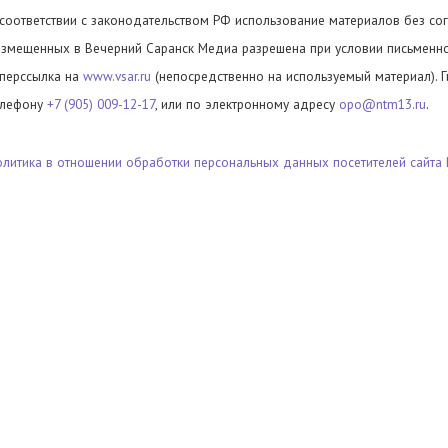
 соответствии с законодательством РФ использование материалов без сог
азмещенных в Вечерний Саранск Медиа разрешена при условии письменног
иперссылка на
www.vsar.ru
(непосредственно на используемый материал). 
елефону
+7 (905) 009-12-17
, или по электронному адресу
opo@ntm13.ru
.
олитика в отношении обработки персональных данных посетителей сайта