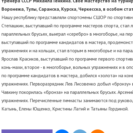
тренера СССР Михаила Генкина. Свое мастерство на турн
Воронежа, Тулы, Саранска, Курска, Черкесска, в особом ст
Нашу республику представляли спортсмены СШОР по спортивно
Степашкин, выступавший по программе мастеров спорта, стал л
параллельных брусьях, выиграл «серебро» в многоборье, на пе
выступавший по программе кандидатов в мастера, продемонст
упражнениях и на кольцах, стал вторым в многоборье и на пар
Ярослав Красиков, выступавший по программе первого спортив
конь-махи, второе - в многоборье, вольных упражнениях и в о
по программе кандидатов в мастера, добился «золота» на кон
упражнениях. Перворазрядник Лев Лисовенко добыл «бронзу» в 
Чавкину покорилась «бронза» на параллельных брусьях. Арсени
упражнениях. Перечисленные гимнасты занимаются под руково
Катынь, Елены Ющенко, Кристины Латий и Татьяны Гординой.