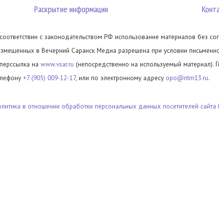
Раскрытие информации
Конт
 соответствии с законодательством РФ использование материалов без сог
азмещенных в Вечерний Саранск Медиа разрешена при условии письменног
иперссылка на
www.vsar.ru
(непосредственно на используемый материал). 
елефону
+7 (905) 009-12-17
, или по электронному адресу
opo@ntm13.ru
.
олитика в отношении обработки персональных данных посетителей сайта