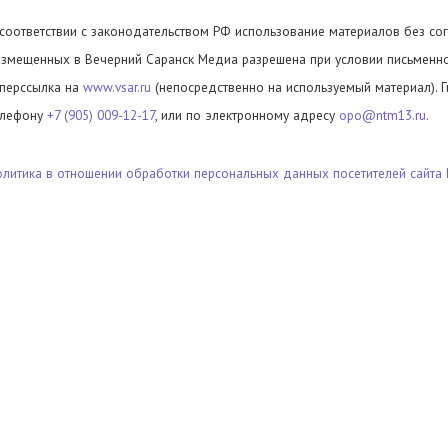
 соответствии с законодательством РФ использование материалов без сог
азмещенных в Вечерний Саранск Медиа разрешена при условии письменног
иперссылка на
www.vsar.ru
(непосредственно на используемый материал). 
елефону
+7 (905) 009-12-17
, или по электронному адресу
opo@ntm13.ru
.
олитика в отношении обработки персональных данных посетителей сайта