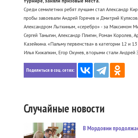
турнире, заняли призовые места.
Среди семилетних ребят лучшим стал Александр Кире
пробы завоевали Андрей Горячев и Дмитрий Кулясов. 
Александром Лыткиным, «серебро» - за Максимом Ми
Сергей Таныгин, Александр Плигин, Роман Королев, А
Казейкина. «Пальму первенства» в категории 12 и 1
Илья Кижапкин, Егор Окунев, вторыми стали Андрей 
Поделиться в соц. сетях:
Случайные новости
В Мордовии продолжае