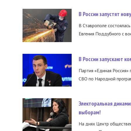
В России запустят но
В Ставрополе состоялась 
Евгения Поддубного с во
В России запускают к
Партия «Единая Россия»
СВО по Народной програм
Электоральная динами
выборам!
На днях Центр обществе