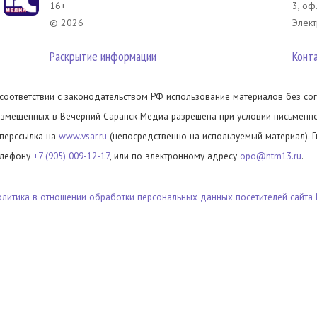
16+
3, оф
© 2026
Элект
Раскрытие информации
Конт
 соответствии с законодательством РФ использование материалов без сог
азмещенных в Вечерний Саранск Медиа разрешена при условии письменног
иперссылка на
www.vsar.ru
(непосредственно на используемый материал). 
елефону
+7 (905) 009-12-17
, или по электронному адресу
opo@ntm13.ru
.
олитика в отношении обработки персональных данных посетителей сайта