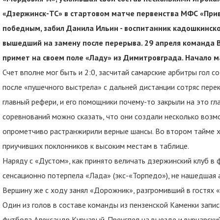
«Дзержинск-ТС» в стартовом матче первенства МФС «Приво
победным, забил Данила Ильин - воспитанник кадошкинс
вышедший на замену после перерыва. 29 апреля команда 
примет на своем поле «Ладу» из Димитровграда. Начало ма
Счет вполне мог быть и 2:0, засчитай самарские арбитры гол 
после «пушечного выстрела» с дальней дистанции сотряс перек
главный рефери, и его помощники почему-то закрыли на это г
соревнований можно сказать, что они создали несколько возмо
опрометчиво растранжирили верные шансы. Во втором тайме х
приучивших поклонников к высоким местам в таблице.
Наряду с «Дустом», как принято величать дзержинский клуб в 
сенсационно потерпела «Лада» (экс-«Торпедо»), не нашедшая а
Вершину же с ходу занял «Дорожник», разгромивший в гостях «
Один из голов в составе команды из пензенской Каменки запис
футбола Александр Курчавый. Преуспел на выезде и вурнарски