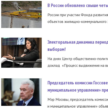
В России обновлено свыше чет
России при участии Фонда развития
объектов жилищно-коммунального х
Электоральная динамика период
выборам!
На днях Центр общественно-полити
доклад «Процесс выдвижения на вы
Председатель комиссии Госсове
муниципальное управление» пре
Мэр Москвы, председатель комисси
и муниципальное управление» объяв