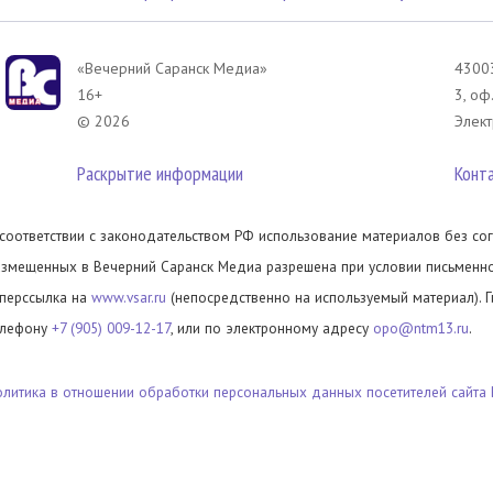
«Вечерний Саранск Mедиа»
43003
16+
3, оф
© 2026
Элект
Раскрытие информации
Конт
 соответствии с законодательством РФ использование материалов без сог
азмещенных в Вечерний Саранск Медиа разрешена при условии письменног
иперссылка на
www.vsar.ru
(непосредственно на используемый материал). 
елефону
+7 (905) 009-12-17
, или по электронному адресу
opo@ntm13.ru
.
олитика в отношении обработки персональных данных посетителей сайта