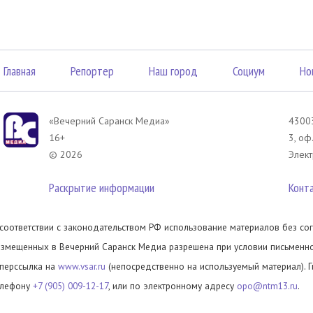
Главная
Репортер
Наш город
Социум
Но
«Вечерний Саранск Mедиа»
43003
16+
3, оф
© 2026
Элект
Раскрытие информации
Конт
 соответствии с законодательством РФ использование материалов без сог
азмещенных в Вечерний Саранск Медиа разрешена при условии письменног
иперссылка на
www.vsar.ru
(непосредственно на используемый материал). 
елефону
+7 (905) 009-12-17
, или по электронному адресу
opo@ntm13.ru
.