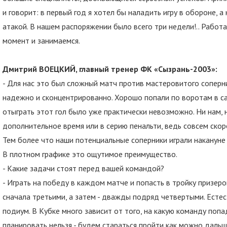
и говорит: в первый год я хотел бы наладить игру в обороне, 
атакой. В нашем распоряжении было всего три недели!.. Работ
момент и занимаемся.
Дмитрий ВОЕЦКИЙ, главный тренер ФК «Сызрань-2003»:
- Для нас это был сложный матч против мастеровитого соперн
надежно и сконцентрированно. Хорошо попали по воротам в са
отыграть этот гол было уже практически невозможно. Ни нам, 
дополнительное время или в серию пенальти, ведь совсем скоро
Тем более что наши потенциальные соперники играли накануне
В плотном графике это ощутимое преимущество.
- Какие задачи стоят перед вашей командой?
- Играть на победу в каждом матче и попасть в тройку призеро
сначала третьими, а затем - дважды подряд четвертыми. Естес
подиум. В Кубке много зависит от того, на какую команду поп
планировать нельзя - будем стараться пройти как можно дальш