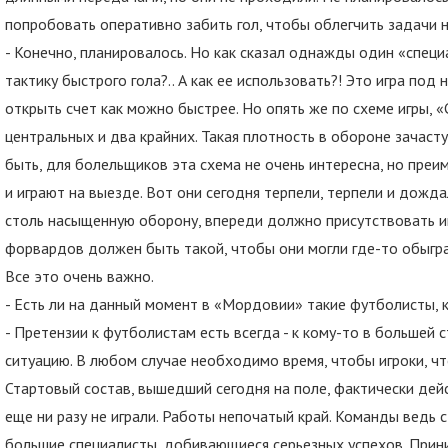
попробовать оперативно забить гол, чтобы облегчить задачи 
- Конечно, планировалось. Но как сказал однажды один «специ
тактику быстрого гола?.. А как ее использовать?! Это игра под
открыть счет как можно быстрее. Но опять же по схеме игры, «
центральных и два крайних. Такая плотность в обороне зачаст
быть, для болельщиков эта схема не очень интересна, но пре
и играют на выезде. Вот они сегодня терпели, терпели и дожда
столь насыщенную оборону, впереди должно присутствовать и
форвардов должен быть такой, чтобы они могли где-то обыграт
Все это очень важно.
- Есть ли на данный момент в «Мордовии» такие футболисты, к
- Претензии к футболистам есть всегда - к кому-то в большей 
ситуацию. В любом случае необходимо время, чтобы игроки, что
Стартовый состав, вышедший сегодня на поле, фактически дейс
еще ни разу не играли. Работы непочатый край. Команды ведь с
большие специалисты, добивающиеся серьезных успехов. Прин