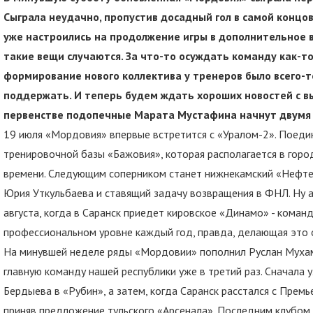
Сыграла неудачно, пропустив досадный гол в самой концо
уже настроились на продолжение игры в дополнительное в
такие вещи случаются. За что-то осуждать команду как-то
формирование нового коллектива у тренеров было всего-т
поддержать. И теперь будем ждать хороших новостей с в
первенстве подопечные Марата Мустафина начнут двумя 
19 июля «Мордовия» впервые встретится с «Уралом-2». Поедин
тренировочной базы «Бажовия», которая располагается в горо
времени. Следующим соперником станет нижнекамский «Нефте
Юрия Уткульбаева и ставящий задачу возвращения в ФНЛ. Ну 
августа, когда в Саранск приедет кировское «Динамо» - коман
профессиональном уровне каждый год, правда, делающая это 
На минувшей неделе ряды «Мордовии» пополнил Руслан Мухам
главную команду нашей республики уже в третий раз. Сначала
Бердыева в «Рубин», а затем, когда Саранск расстался с Премь
приняв предложение тульского «Арсенала». Последним клубом