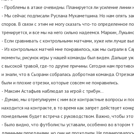
- Проблемы в атаке очевидны. Планируется ли усиление линии 
- Мы сейчас подписали Руслана Мухаметшина. Но нам опять за
споров. В связи с этим не могу сказать что-то определенное п
тренируется, и все мы на него сильно надеемся. Маркин, Лукья
- Если сравнивать с контрольными матчами, хуже или лучше в
- Из контрольных матчей мне понравилось, как мы сыграли в С
моменты, рисунок игры у нашей команды был виден. Дальше уже
с высокой травой, где-то другие причины. Сегодня нам против
и знали, что в Сызрани собралась добротная команда. Отрезка
были и плохие отрезки, которые совсем не понравились.
- Максим Астафьев наблюдал за игрой с трибун...
- Думаю, мы отрегулируем с ним все контрактные вопросы и п
находится на контракте, в то время как запрет действует кон
понедельник будет встреча с руководством. Важно, чтобы это
- Было видно, что футболисты уставали, особенно во втором т
длинными передачами, но они не проходили. Не планировалось