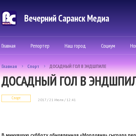
Вечерний Саранск Mедиа
Главная
Репортер
Наш город
Социум
Но
Главная
Спорт
ДОСАДНЫЙ ГОЛ В ЭНДШПИЛЕ
ДОСАДНЫЙ ГОЛ В ЭНДШПИ
Спорт
2017 / 21 Июля / 12:41
В минувшую субботу обновленная «Мордовия» сыграла пер