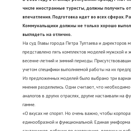
числе иностранные туристы, должны получить о
впечатления. Подготовка идет во всех сферах. 
Коммунальщики должны не только хорошо выполн
выглядеть на отлично.
На суд Главы города Петра Тултаева и директоров 
представлено пять комплектов моделей мужской и 
весенне-летний и зимний периоды. Присутствовавши
учетом специфики выполняемой работы на их предпр
Из предложенных моделей было выбрано три вариант
мнения разделились. Одни считают, что необходимо
аналогов в других отраслях, другие настаивали на 
гамме.
«О вкусах не спорят. Но очень важно, чтобы корпор
единообразной и функциональной. Единая униформа
сантехников, рабочих по озеленению, дорожных раб