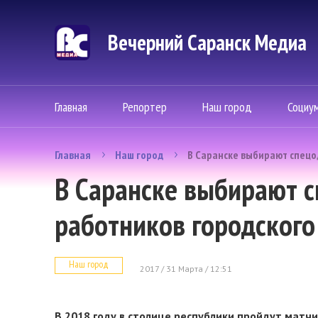
Вечерний Саранск Mедиа
Главная
Репортер
Наш город
Социу
Главная
Наш город
В Саранске выбирают спецо
В Саранске выбирают 
работников городского
Наш город
2017 / 31 Марта / 12:51
В 2018 году в столице республики пройдут матчи