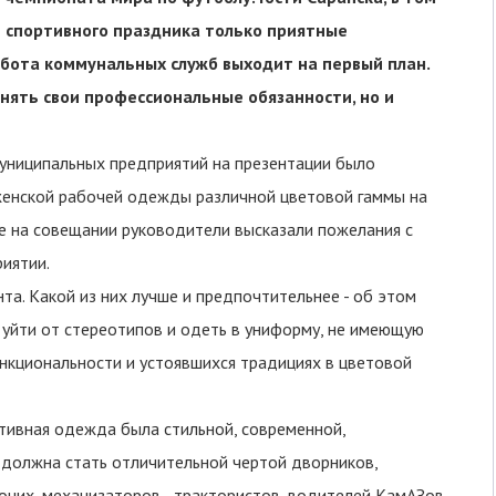
т спортивного праздника только приятные
Работа коммунальных служб выходит на первый план.
ять свои профессиональные обязанности, но и
муниципальных предприятий на презентации было
женской рабочей одежды различной цветовой гаммы на
е на совещании руководители высказали пожелания с
иятии.
а. Какой из них лучше и предпочтительнее - об этом
 уйти от стереотипов и одеть в униформу, не имеющую
функциональности и устоявшихся традициях в цветовой
ативная одежда была стильной, современной,
 должна стать отличительной чертой дворников,
очих, механизаторов - трактористов, водителей КамАЗов