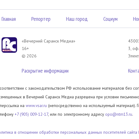
Главная
Репортер
Наш город
Социум
Но
«Вечерний Саранск Mедиа»
43003
16+
3, оф
© 2026
Элект
Раскрытие информации
Конт
 соответствии с законодательством РФ использование материалов без сог
азмещенных в Вечерний Саранск Медиа разрешена при условии письменног
иперссылка на
www.vsar.ru
(непосредственно на используемый материал). 
елефону
+7 (905) 009-12-17
, или по электронному адресу
opo@ntm13.ru
.
олитика в отношении обработки персональных данных посетителей сайта