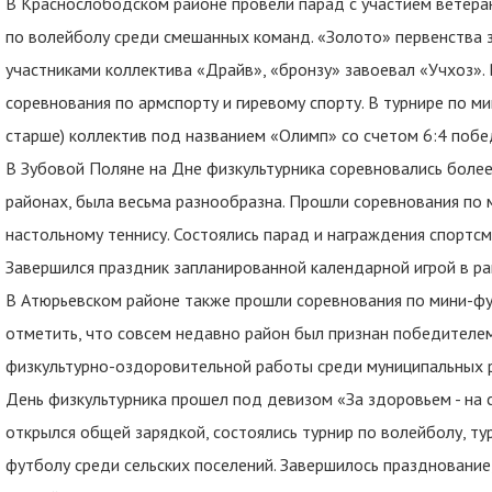
В Краснослободском районе провели парад с участием ветера
по волейболу среди смешанных команд. «Золото» первенства з
участниками коллектива «Драйв», «бронзу» завоевал «Учхоз».
соревнования по армспорту и гиревому спорту. В турнире по м
старше) коллектив под названием «Олимп» со счетом 6:4 побе
В Зубовой Поляне на Дне физкультурника соревновались более 
районах, была весьма разнообразна. Прошли соревнования по 
настольному теннису. Состоялись парад и награждения спортсм
Завершился праздник запланированной календарной игрой в р
В Атюрьевском районе также прошли соревнования по мини-футб
отметить, что совсем недавно район был признан победителе
физкультурно-оздоровительной работы среди муниципальных 
День физкультурника прошел под девизом «За здоровьем - на
открылся общей зарядкой, состоялись турнир по волейболу, тур
футболу среди сельских поселений. Завершилось празднование,