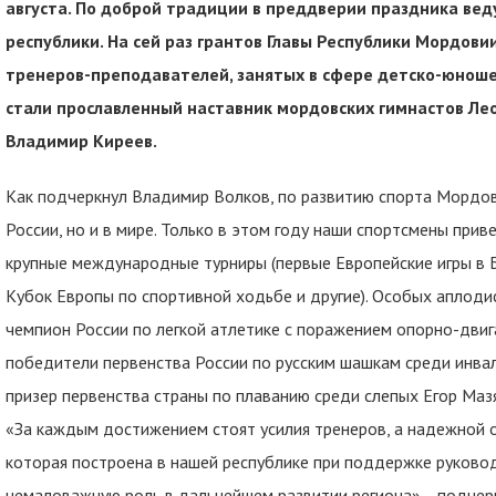
августа. По доброй традиции в преддверии праздника ве
республики. На сей раз грантов Главы Республики Мордови
тренеров-преподавателей, занятых в сфере детско-юноше
стали прославленный наставник мордовских гимнастов Ле
Владимир Киреев.
Как подчеркнул Владимир Волков, по развитию спорта Мордови
России, но и в мире. Только в этом году наши спортсмены прив
крупные международные турниры (первые Европейские игры в Б
Кубок Европы по спортивной ходьбе и другие). Особых аплод
чемпион России по легкой атлетике с поражением опорно-двиг
победители первенства России по русским шашкам среди инвал
призер первенства страны по плаванию среди слепых Егор Маз
«За каждым достижением стоят усилия тренеров, а надежной о
которая построена в нашей республике при поддержке руководс
немаловажную роль в дальнейшем развитии региона», - подче