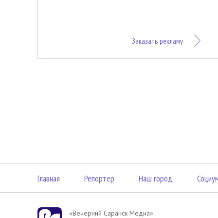
Заказать рекламу
Главная
Репортер
Наш город
Социу
«Вечерний Саранск Mедиа»