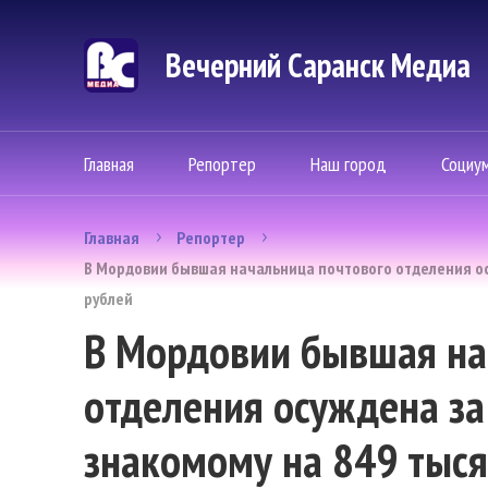
Вечерний Саранск Mедиа
Главная
Репортер
Наш город
Социу
Главная
Репортер
В Мордовии бывшая начальница почтового отделения ос
рублей
В Мордовии бывшая на
отделения осуждена з
знакомому на 849 тыся