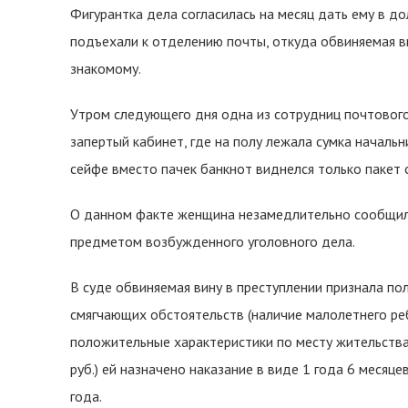
Фигурантка дела согласилась на месяц дать ему в до
подъехали к отделению почты, откуда обвиняемая в
знакомому.
Утром следующего дня одна из сотрудниц почтового
запертый кабинет, где на полу лежала сумка началь
сейфе вместо пачек банкнот виднелся только пакет 
О данном факте женщина незамедлительно сообщила
предметом возбужденного уголовного дела.
В суде обвиняемая вину в преступлении признала пол
смягчающих обстоятельств (наличие малолетнего реб
положительные характеристики по месту жительства
руб.) ей назначено наказание в виде 1 года 6 месяц
года.