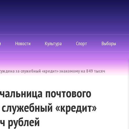
м
Новости
Культура
Спорт
Выборы
уждена за служебный «кредит» знакомому на 849 тысяч
чальница почтового
а служебный «кредит»
ч рублей