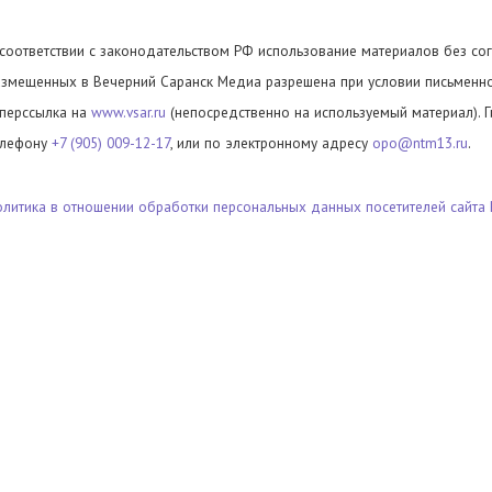
 соответствии с законодательством РФ использование материалов без сог
азмещенных в Вечерний Саранск Медиа разрешена при условии письменног
иперссылка на
www.vsar.ru
(непосредственно на используемый материал). 
елефону
+7 (905) 009-12-17
, или по электронному адресу
opo@ntm13.ru
.
олитика в отношении обработки персональных данных посетителей сайта