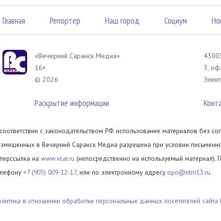
Главная
Репортер
Наш город
Социум
Но
«Вечерний Саранск Mедиа»
43003
16+
3, оф
© 2026
Элект
Раскрытие информации
Конт
 соответствии с законодательством РФ использование материалов без сог
азмещенных в Вечерний Саранск Медиа разрешена при условии письменног
иперссылка на
www.vsar.ru
(непосредственно на используемый материал). 
елефону
+7 (905) 009-12-17
, или по электронному адресу
opo@ntm13.ru
.
олитика в отношении обработки персональных данных посетителей сайта