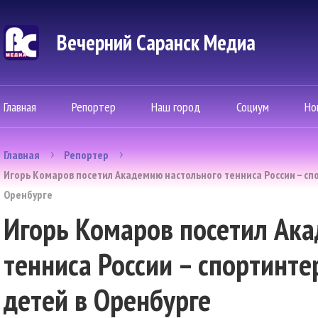
Вечерний Саранск Mедиа
Главная
Репортер
Наш город
Социум
Но
Главная
Репортер
Игорь Комаров посетил Академию настольного тенниса России – сп
Оренбурге
Игорь Комаров посетил Ак
тенниса России – спортинт
детей в Оренбурге