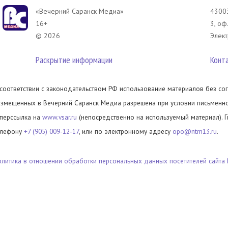
«Вечерний Саранск Mедиа»
43003
16+
3, оф
© 2026
Элект
Раскрытие информации
Конт
 соответствии с законодательством РФ использование материалов без сог
азмещенных в Вечерний Саранск Медиа разрешена при условии письменног
иперссылка на
www.vsar.ru
(непосредственно на используемый материал). 
елефону
+7 (905) 009-12-17
, или по электронному адресу
opo@ntm13.ru
.
олитика в отношении обработки персональных данных посетителей сайта