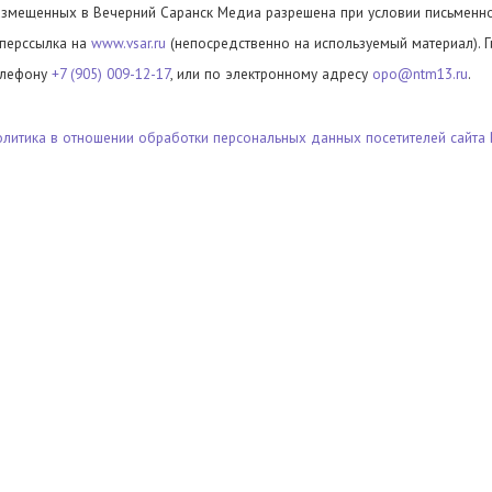
азмещенных в Вечерний Саранск Медиа разрешена при условии письменног
иперссылка на
www.vsar.ru
(непосредственно на используемый материал). 
елефону
+7 (905) 009-12-17
, или по электронному адресу
opo@ntm13.ru
.
олитика в отношении обработки персональных данных посетителей сайта