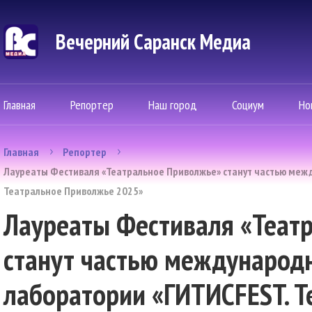
Вечерний Саранск Mедиа
Главная
Репортер
Наш город
Социум
Но
Главная
Репортер
Лауреаты Фестиваля «Театральное Приволжье» станут частью меж
Театральное Приволжье 2025»
Лауреаты Фестиваля «Теат
станут частью международ
лаборатории «ГИТИСFEST. Т