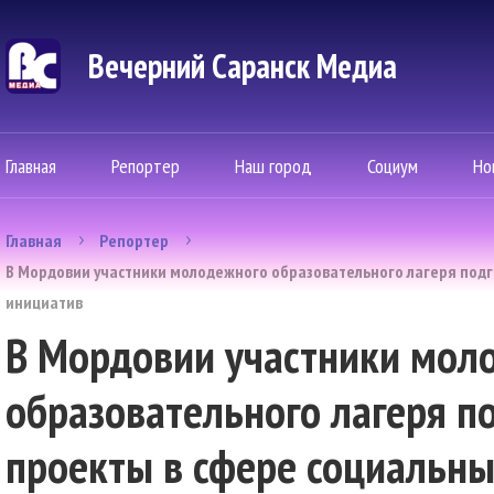
Вечерний Саранск Mедиа
Главная
Репортер
Наш город
Социум
Но
Главная
Репортер
В Мордовии участники молодежного образовательного лагеря подг
инициатив
В Мордовии участники мол
образовательного лагеря п
проекты в сфере социальн