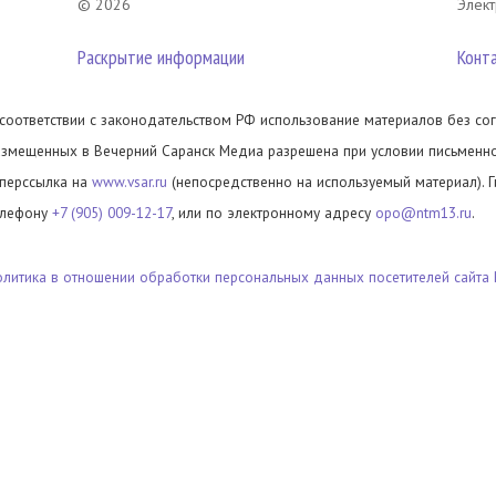
© 2026
Элект
Раскрытие информации
Конт
 соответствии с законодательством РФ использование материалов без сог
азмещенных в Вечерний Саранск Медиа разрешена при условии письменног
иперссылка на
www.vsar.ru
(непосредственно на используемый материал). 
елефону
+7 (905) 009-12-17
, или по электронному адресу
opo@ntm13.ru
.
олитика в отношении обработки персональных данных посетителей сайта