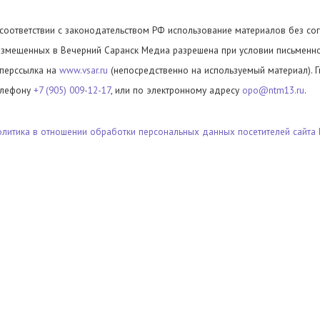
 соответствии с законодательством РФ использование материалов без сог
азмещенных в Вечерний Саранск Медиа разрешена при условии письменног
иперссылка на
www.vsar.ru
(непосредственно на используемый материал). 
елефону
+7 (905) 009-12-17
, или по электронному адресу
opo@ntm13.ru
.
олитика в отношении обработки персональных данных посетителей сайта