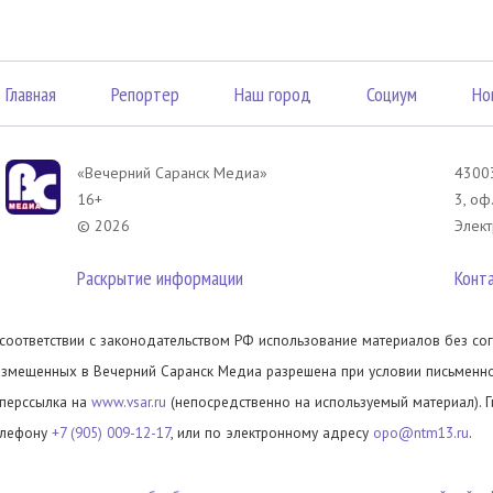
Главная
Репортер
Наш город
Социум
Но
«Вечерний Саранск Mедиа»
43003
16+
3, оф
© 2026
Элект
Раскрытие информации
Конт
 соответствии с законодательством РФ использование материалов без сог
азмещенных в Вечерний Саранск Медиа разрешена при условии письменног
иперссылка на
www.vsar.ru
(непосредственно на используемый материал). 
елефону
+7 (905) 009-12-17
, или по электронному адресу
opo@ntm13.ru
.