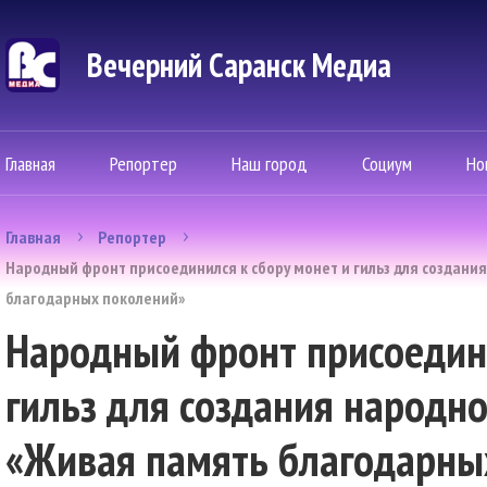
Вечерний Саранск Mедиа
Главная
Репортер
Наш город
Социум
Но
Главная
Репортер
Народный фронт присоединился к сбору монет и гильз для создан
благодарных поколений»
Народный фронт присоедини
гильз для создания народн
«Живая память благодарны