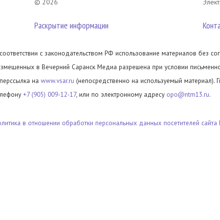
© 2026
Элект
Раскрытие информации
Конт
 соответствии с законодательством РФ использование материалов без сог
азмещенных в Вечерний Саранск Медиа разрешена при условии письменног
иперссылка на
www.vsar.ru
(непосредственно на используемый материал). 
елефону
+7 (905) 009-12-17
, или по электронному адресу
opo@ntm13.ru
.
олитика в отношении обработки персональных данных посетителей сайта