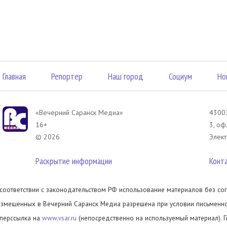
Главная
Репортер
Наш город
Социум
Но
«Вечерний Саранск Mедиа»
43003
16+
3, оф
© 2026
Элект
Раскрытие информации
Конт
 соответствии с законодательством РФ использование материалов без сог
азмещенных в Вечерний Саранск Медиа разрешена при условии письменног
иперссылка на
www.vsar.ru
(непосредственно на используемый материал). 