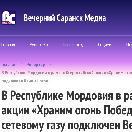
Вечерний Саранск Mедиа
Главная
Репортер
Наш город
Социум
Но
Главная
Репортер
В Республике Мордовия в рамках Всероссийской акции «Храним огон
подключен Вечный огонь
В Республике Мордовия в р
акции «Храним огонь Побед
сетевому газу подключен В