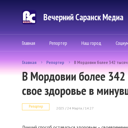
Вечерний Саранск Mедиа
Главная
Репортер
Наш город
Социу
Главная
Репортер
В Мордовии более 342 тысяч
В Мордовии более 342 
свое здоровье в минув
Репортер
2025 / 24 Марта / 14:27
Лучший способ оставаться здоровым – своевременн