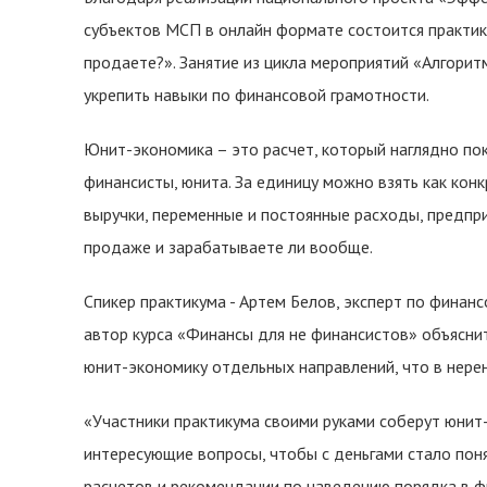
субъектов МСП в онлайн формате состоится практик
продаете?». Занятие из цикла мероприятий «Алгори
укрепить навыки по финансовой грамотности.
Юнит-экономика – это расчет, который наглядно пок
финансисты, юнита. За единицу можно взять как конк
выручки, переменные и постоянные расходы, предпр
продаже и зарабатываете ли вообще.
Спикер практикума - Артем Белов, эксперт по фина
автор курса «Финансы для не финансистов» объясни
юнит-экономику отдельных направлений, что в нере
«Участники практикума своими руками соберут юнит
интересующие вопросы, чтобы с деньгами стало понят
расчетов и рекомендации по наведению порядка в ф