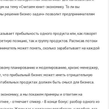
ум на тему «Считаем юнит-экономику. То ли вы
тмы решения бизнес-задач» позволит предпринимателям
азывает прибыльность одного продукта или, как говорят
ретную позицию, так и группу продуктов. Расписав потоки
иниматель может понять, сколько зарабатывает на каждой
нсовому планированию и моделированию, кризис-менеджер,
т, что прибыльный бизнес может иметь отрицательную
нтабельных продуктах должен быть смысл для бизнеса.
-экономику, а мы покажем примеры и ответим на
нее, - отмечает спикер. - В конце бонус: разбор одного из
инансах. Ждем вас с желанием поработать и подбить все