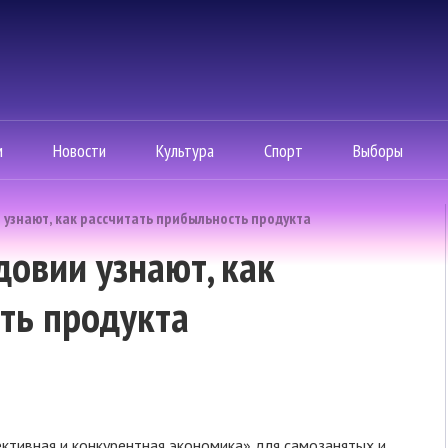
м
Новости
Культура
Спорт
Выборы
знают, как рассчитать прибыльность продукта
овии узнают, как
ть продукта
ктивная и конкурентная экономика» для самозанятых и