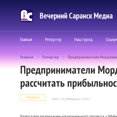
Вечерний Саранск Mедиа
Главная
Репортер
Наш город
Социу
Главная
Репортер
Предприниматели Мордовии у
Предприниматели Морд
рассчитать прибыльнос
Репортер
2025 / 11 Февраля / 16:51
Благодаря реализации национального проекта «Эффе