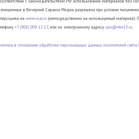
 соответствии с законодательством РФ использование материалов без сог
азмещенных в Вечерний Саранск Медиа разрешена при условии письменног
иперссылка на
www.vsar.ru
(непосредственно на используемый материал). 
елефону
+7 (905) 009-12-17
, или по электронному адресу
opo@ntm13.ru
.
олитика в отношении обработки персональных данных посетителей сайта