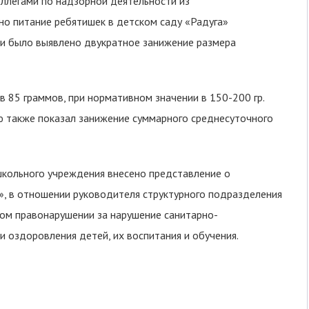
ллегами по надзорной деятельности из
но питание ребятишек в детском саду «Радуга»
рки было выявлено двукратное занижение размера
в 85 граммов, при нормативном значении в 150-200 гр.
ю также показал занижение суммарного среднесуточного
школьного учреждения внесено представление о
, в отношении руководителя структурного подразделения
ом правонарушении за нарушение санитарно-
 оздоровления детей, их воспитания и обучения.