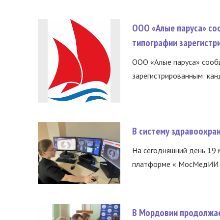
ООО «Алые паруса» со
типографии зарегистр
ООО «Алые паруса» сообщ
зарегистрированным канд
В систему здравоохра
На сегодняшний день 19 
платформе « МосМедИИ ».
В Мордовии продолжае