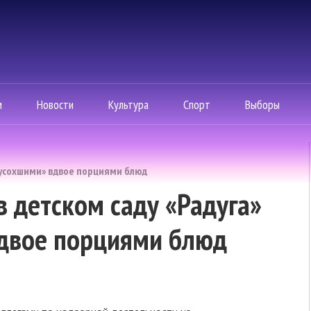
м
Новости
Культура
Спорт
Выборы
«усохшими» вдвое порциями блюд
 детском саду «Радуга»
двое порциями блюд