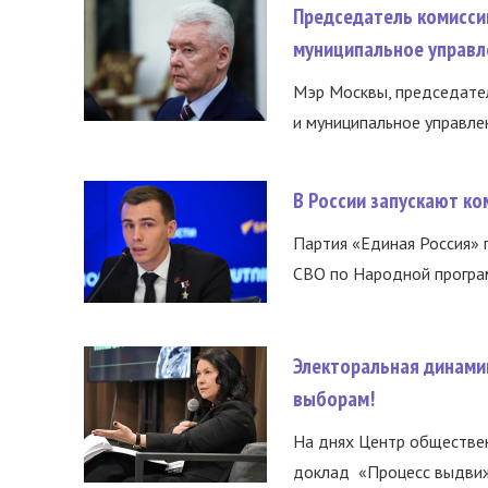
Председатель комисси
муниципальное управл
Мэр Москвы, председател
и муниципальное управле
В России запускают к
Партия «Единая Россия»
СВО по Народной програм
Электоральная динами
выборам!
На днях Центр обществе
доклад «Процесс выдвиже