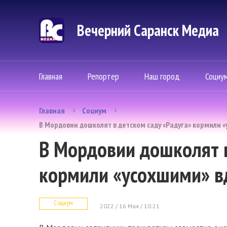
Вечерний Саранск Mедиа
Главная
Репортер
Наш город
Социу
Главная
Социум
В Мордовии дошколят в детском саду «Радуга» кормили 
В Мордовии дошколят в
кормили «усохшими» в
Социум
2022 / 16 Мая / 10:21