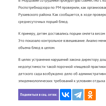
В Мордовии сотрудники прокуратуры совместно с ко
Роспотребнадзора по РМ проверили, как организова
Рузаевского района. Как сообщается, в ходе прове
среднесуточных порций блюд.
К примеру, детям доставались порции омлета весом 
Это показало контрольное взвешивание. Анализ мен
объема блюд в целом.
В целях устранения нарушений закона директору до
недопустимости такой порочной «пищевой практики»
детского сада возбуждено дело об административн
эпидемиологических требований к условиям отдыха и
Поделиться в соц. сетях: