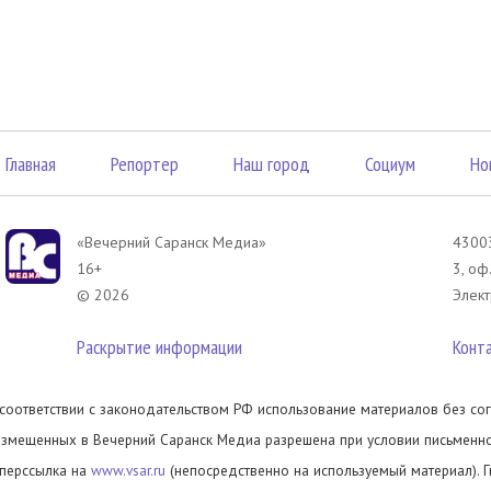
Главная
Репортер
Наш город
Социум
Но
«Вечерний Саранск Mедиа»
43003
16+
3, оф
© 2026
Элект
Раскрытие информации
Конт
 соответствии с законодательством РФ использование материалов без сог
азмещенных в Вечерний Саранск Медиа разрешена при условии письменног
иперссылка на
www.vsar.ru
(непосредственно на используемый материал). 