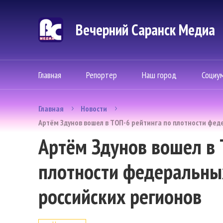
Вечерний Саранск Mедиа
Главная
Репортер
Наш город
Социу
Главная
Новости
Артём Здунов вошел в ТОП-6 рейтинга по плотности фед
Артём Здунов вошел в 
плотности федеральных
российских регионов