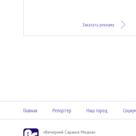
Заказать рекламу
Главная
Репортер
Наш город
Социу
«Вечерний Саранск Mедиа»