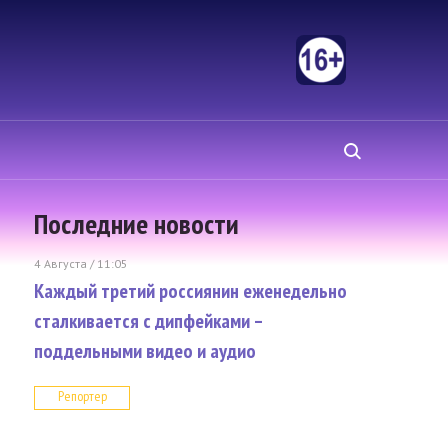
Последние новости
4 Августа / 11:05
Каждый третий россиянин еженедельно
сталкивается с дипфейками –
поддельными видео и аудио
Репортер