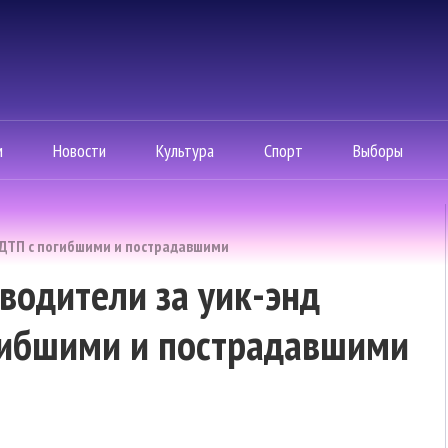
м
Новости
Культура
Спорт
Выборы
и ДТП с погибшими и пострадавшими
водители за уик-энд
огибшими и пострадавшими