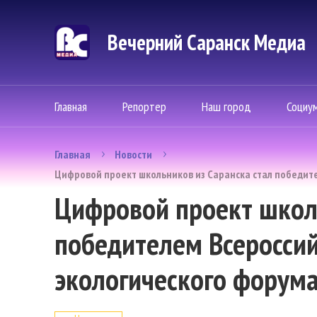
Вечерний Саранск Mедиа
Главная
Репортер
Наш город
Социу
Главная
Новости
Цифровой проект школьников из Саранска стал победит
Цифровой проект школь
победителем Всероссий
экологического форум