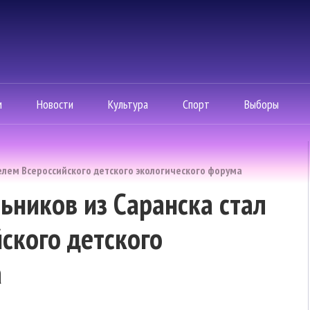
м
Новости
Культура
Спорт
Выборы
елем Всероссийского детского экологического форума
ников из Саранска стал
ского детского
а